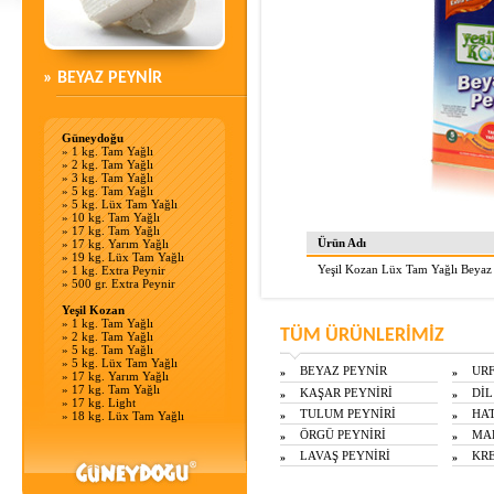
» BEYAZ PEYNİR
Güneydoğu
»
1 kg. Tam Yağlı
»
2 kg. Tam Yağlı
»
3 kg. Tam Yağlı
»
5 kg. Tam Yağlı
»
5 kg. Lüx Tam Yağlı
»
10 kg. Tam Yağlı
»
17 kg. Tam Yağlı
Ürün Adı
»
17 kg. Yarım Yağlı
»
19 kg. Lüx Tam Yağlı
Yeşil Kozan Lüx Tam Yağlı Beyaz
»
1 kg. Extra Peynir
»
500 gr. Extra Peynir
Yeşil Kozan
»
1 kg. Tam Yağlı
TÜM ÜRÜNLERİMİZ
»
2 kg. Tam Yağlı
»
5 kg. Tam Yağlı
»
5 kg. Lüx Tam Yağlı
BEYAZ PEYNİR
URF
»
»
»
17 kg. Yarım Yağlı
»
17 kg. Tam Yağlı
KAŞAR PEYNİRİ
DİL
»
»
»
17 kg. Light
TULUM PEYNİRİ
HAT
»
18 kg. Lüx Tam Yağlı
»
»
ÖRGÜ PEYNİRİ
MAL
»
»
LAVAŞ PEYNİRİ
KRE
»
»