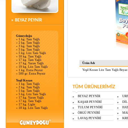
» BEYAZ PEYNİR
Güneydoğu
»
1 kg. Tam Yağlı
»
2 kg. Tam Yağlı
»
3 kg. Tam Yağlı
»
5 kg. Tam Yağlı
»
5 kg. Lüx Tam Yağlı
»
10 kg. Tam Yağlı
»
17 kg. Tam Yağlı
Ürün Adı
»
17 kg. Yarım Yağlı
»
19 kg. Lüx Tam Yağlı
Yeşil Kozan Lüx Tam Yağlı Beyaz
»
1 kg. Extra Peynir
»
500 gr. Extra Peynir
Yeşil Kozan
»
1 kg. Tam Yağlı
TÜM ÜRÜNLERİMİZ
»
2 kg. Tam Yağlı
»
5 kg. Tam Yağlı
»
5 kg. Lüx Tam Yağlı
BEYAZ PEYNİR
URF
»
»
»
17 kg. Yarım Yağlı
»
17 kg. Tam Yağlı
KAŞAR PEYNİRİ
DİL
»
»
»
17 kg. Light
TULUM PEYNİRİ
HAT
»
18 kg. Lüx Tam Yağlı
»
»
ÖRGÜ PEYNİRİ
MAL
»
»
LAVAŞ PEYNİRİ
KRE
»
»