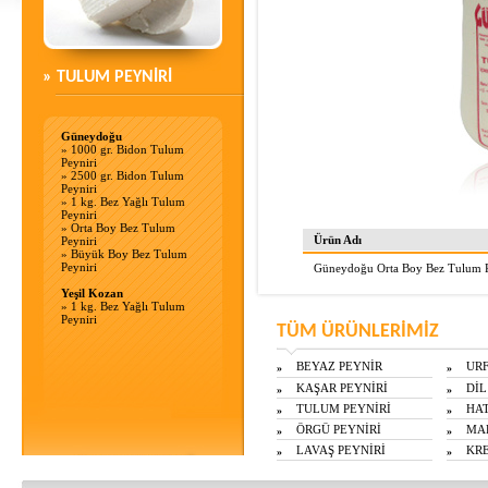
» TULUM PEYNİRİ
Güneydoğu
»
1000 gr. Bidon Tulum
Peyniri
»
2500 gr. Bidon Tulum
Peyniri
»
1 kg. Bez Yağlı Tulum
Peyniri
»
Orta Boy Bez Tulum
Ürün Adı
Peyniri
»
Büyük Boy Bez Tulum
Peyniri
Güneydoğu Orta Boy Bez Tulum P
Yeşil Kozan
»
1 kg. Bez Yağlı Tulum
Peyniri
TÜM ÜRÜNLERİMİZ
BEYAZ PEYNİR
URF
»
»
KAŞAR PEYNİRİ
DİL
»
»
TULUM PEYNİRİ
HAT
»
»
ÖRGÜ PEYNİRİ
MAL
»
»
LAVAŞ PEYNİRİ
KRE
»
»